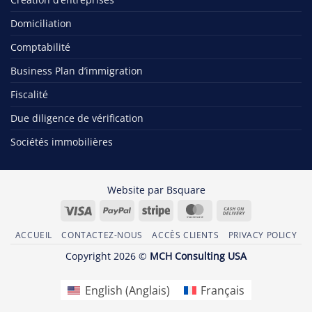
Domiciliation
Comptabilité
Business Plan d’immigration
Fiscalité
Due diligence de vérification
Sociétés immobilières
Website par
Bsquare
Visa
PayPal
Stripe
MasterCard
Cash
On
ACCUEIL
CONTACTEZ-NOUS
ACCÈS CLIENTS
PRIVACY POLICY
Delivery
Copyright 2026 ©
MCH Consulting USA
English
(
Anglais
)
Français