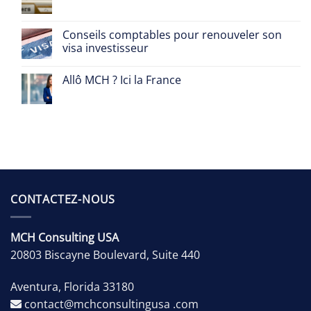
Conseils comptables pour renouveler son
visa investisseur
Allô MCH ? Ici la France
CONTACTEZ-NOUS
MCH Consulting USA
20803 Biscayne Boulevard, Suite 440
Aventura
,
Florida
33180
contact@mchconsultingusa .com