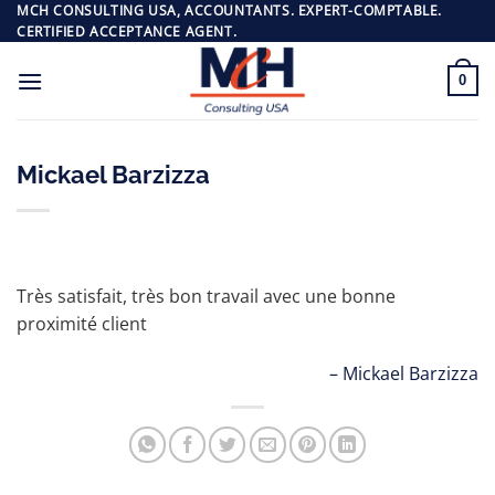
Passer
MCH CONSULTING USA, ACCOUNTANTS. EXPERT-COMPTABLE.
CERTIFIED ACCEPTANCE AGENT.
au
contenu
0
Mickael Barzizza
Très satisfait, très bon travail avec une bonne
proximité client
Mickael Barzizza