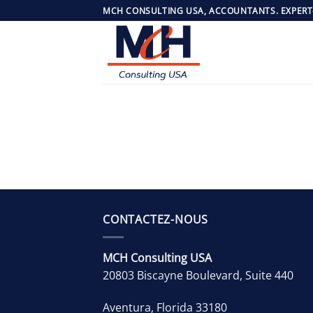
Passer
MCH CONSULTING USA, ACCOUNTANTS. EXPERT
au
contenu
CONTACTEZ-NOUS
MCH Consulting USA
20803 Biscayne Boulevard, Suite 440
Aventura
,
Florida
33180