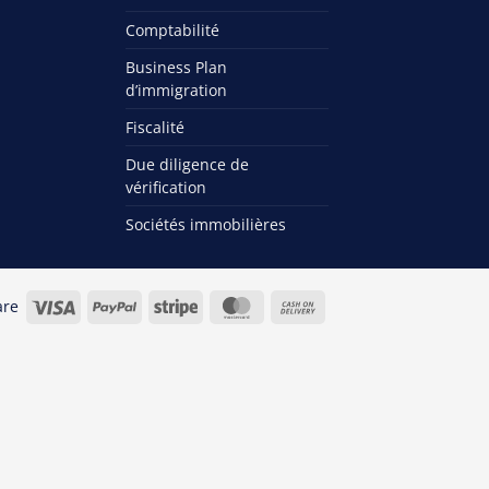
Comptabilité
Business Plan
d’immigration
Fiscalité
Due diligence de
vérification
Sociétés immobilières
Visa
PayPal
Stripe
MasterCard
Cash
are
On
Delivery