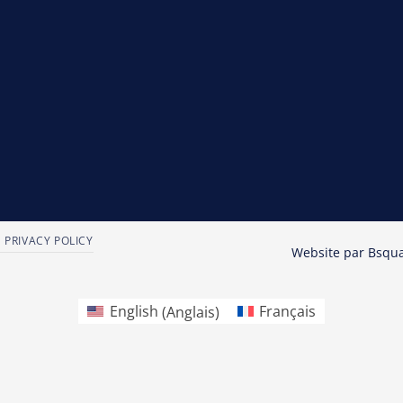
PRIVACY POLICY
Website par
Bsqu
English
(
Anglais
)
Français