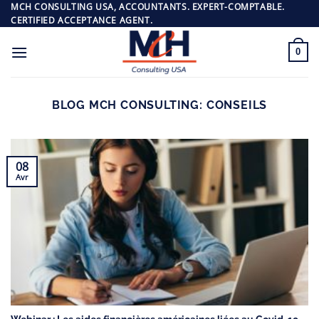
Passer
MCH CONSULTING USA, ACCOUNTANTS. EXPERT-COMPTABLE.
CERTIFIED ACCEPTANCE AGENT.
au
contenu
0
BLOG MCH CONSULTING:
CONSEILS
08
Avr